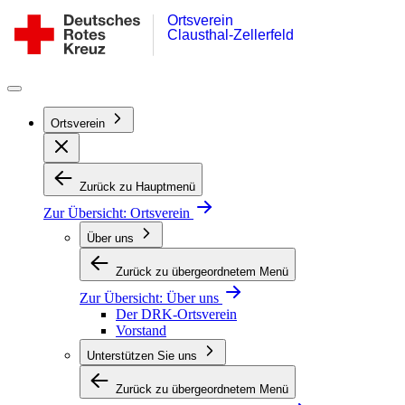
Ortsverein
Zum
DRK-
Clausthal-Zellerfeld
Inhalt
Ortsverein
springen
Clausthal-
Zellerfeld
Ortsverein
Zurück zu Hauptmenü
Zur Übersicht:
Ortsverein
Über uns
Zurück zu übergeordnetem Menü
Zur Übersicht:
Über uns
Der DRK-Ortsverein
Vorstand
Unterstützen Sie uns
Zurück zu übergeordnetem Menü