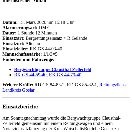
Internistischer Notfall
Datum:
15. März 2026 um 15:18 Uhr
Alarmierungsart:
DME
Dauer:
1 Stunde 12 Minuten
Einsatzart:
Bergrettungseinsatz > R Gelände
Einsatzort:
Altenau
Einsatzleiter:
RK GS 44-03-40
Mannschaftsstärke:
1/1/3=5
Einheiten und Fahrzeuge:
Bergwachtgruppe Clausthal-Zellerfeld
RK GS 44-59-40
,
RK GS 44-79-40
Weitere Kräfte:
RD GS 84-83-2, RD GS 85-82-1,
Rettungsdienst
Landkreis Goslar
Einsatzbericht:
Am Sonntagnachmittag wurde die Bergwachtgruppe Clausthal-
Zellerfeld gemeinsam mit einem Rettungswagen und einem
Notarzteinsatzfahrzeug der KreisWirtschaftsBetriebe Goslar zu