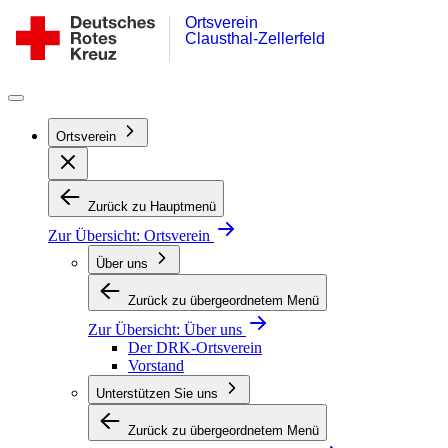
Ortsverein
Zum
DRK-
Clausthal-Zellerfeld
Inhalt
Ortsverein
springen
Clausthal-
Zellerfeld
Ortsverein
Zurück zu Hauptmenü
Zur Übersicht:
Ortsverein
Über uns
Zurück zu übergeordnetem Menü
Zur Übersicht:
Über uns
Der DRK-Ortsverein
Vorstand
Unterstützen Sie uns
Zurück zu übergeordnetem Menü