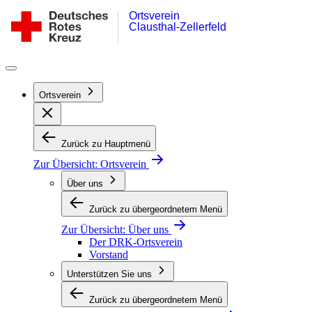
Ortsverein
Zum
DRK-
Clausthal-Zellerfeld
Inhalt
Ortsverein
springen
Clausthal-
Zellerfeld
Ortsverein
Zurück zu Hauptmenü
Zur Übersicht:
Ortsverein
Über uns
Zurück zu übergeordnetem Menü
Zur Übersicht:
Über uns
Der DRK-Ortsverein
Vorstand
Unterstützen Sie uns
Zurück zu übergeordnetem Menü