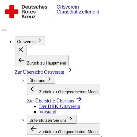
Ortsverein
Zum
DRK-
Clausthal-Zellerfeld
Inhalt
Ortsverein
springen
Clausthal-
Zellerfeld
Ortsverein
Zurück zu Hauptmenü
Zur Übersicht:
Ortsverein
Über uns
Zurück zu übergeordnetem Menü
Zur Übersicht:
Über uns
Der DRK-Ortsverein
Vorstand
Unterstützen Sie uns
Zurück zu übergeordnetem Menü