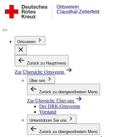
Ortsverein
Zum
DRK-
Clausthal-Zellerfeld
Inhalt
Ortsverein
springen
Clausthal-
Zellerfeld
Ortsverein
Zurück zu Hauptmenü
Zur Übersicht:
Ortsverein
Über uns
Zurück zu übergeordnetem Menü
Zur Übersicht:
Über uns
Der DRK-Ortsverein
Vorstand
Unterstützen Sie uns
Zurück zu übergeordnetem Menü