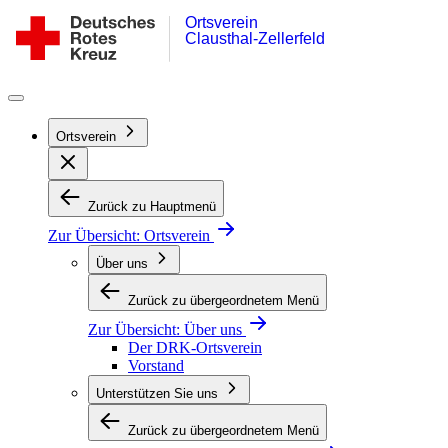
Ortsverein
Zum
DRK-
Clausthal-Zellerfeld
Inhalt
Ortsverein
springen
Clausthal-
Zellerfeld
Ortsverein
Zurück zu Hauptmenü
Zur Übersicht:
Ortsverein
Über uns
Zurück zu übergeordnetem Menü
Zur Übersicht:
Über uns
Der DRK-Ortsverein
Vorstand
Unterstützen Sie uns
Zurück zu übergeordnetem Menü