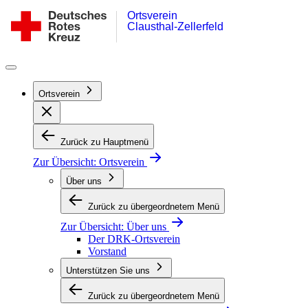
Ortsverein
Zum
DRK-
Clausthal-Zellerfeld
Inhalt
Ortsverein
springen
Clausthal-
Zellerfeld
Ortsverein
Zurück zu Hauptmenü
Zur Übersicht:
Ortsverein
Über uns
Zurück zu übergeordnetem Menü
Zur Übersicht:
Über uns
Der DRK-Ortsverein
Vorstand
Unterstützen Sie uns
Zurück zu übergeordnetem Menü