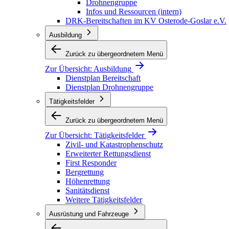
Drohnengruppe
Infos und Ressourcen (intern)
DRK-Bereitschaften im KV Osterode-Goslar e.V.
Ausbildung
Zurück zu übergeordnetem Menü
Zur Übersicht:
Ausbildung
Dienstplan Bereitschaft
Dienstplan Drohnengruppe
Tätigkeitsfelder
Zurück zu übergeordnetem Menü
Zur Übersicht:
Tätigkeitsfelder
Zivil- und Katastrophenschutz
Erweiterter Rettungsdienst
First Responder
Bergrettung
Höhenrettung
Sanitätsdienst
Weitere Tätigkeitsfelder
Ausrüstung und Fahrzeuge