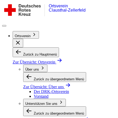
Ortsverein
Zum
DRK-
Clausthal-Zellerfeld
Inhalt
Ortsverein
springen
Clausthal-
Zellerfeld
Ortsverein
Zurück zu Hauptmenü
Zur Übersicht:
Ortsverein
Über uns
Zurück zu übergeordnetem Menü
Zur Übersicht:
Über uns
Der DRK-Ortsverein
Vorstand
Unterstützen Sie uns
Zurück zu übergeordnetem Menü