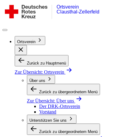
Ortsverein
Zum
DRK-
Clausthal-Zellerfeld
Inhalt
Ortsverein
springen
Clausthal-
Zellerfeld
Ortsverein
Zurück zu Hauptmenü
Zur Übersicht:
Ortsverein
Über uns
Zurück zu übergeordnetem Menü
Zur Übersicht:
Über uns
Der DRK-Ortsverein
Vorstand
Unterstützen Sie uns
Zurück zu übergeordnetem Menü