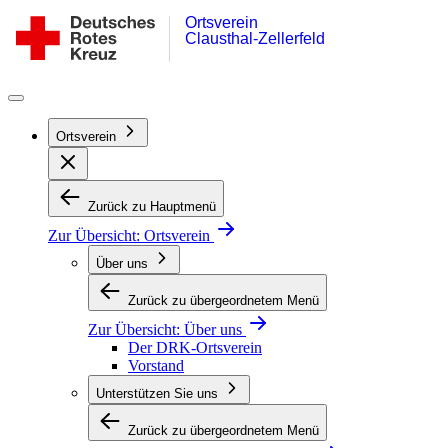
Ortsverein
Zum
DRK-
Clausthal-Zellerfeld
Inhalt
Ortsverein
springen
Clausthal-
Zellerfeld
Ortsverein
Zurück zu Hauptmenü
Zur Übersicht:
Ortsverein
Über uns
Zurück zu übergeordnetem Menü
Zur Übersicht:
Über uns
Der DRK-Ortsverein
Vorstand
Unterstützen Sie uns
Zurück zu übergeordnetem Menü