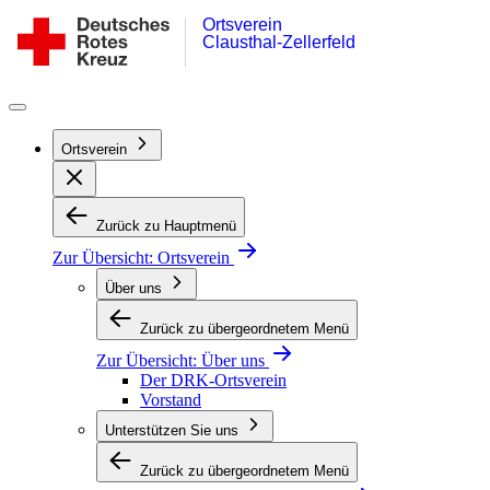
Ortsverein
Zum
DRK-
Clausthal-Zellerfeld
Inhalt
Ortsverein
springen
Clausthal-
Zellerfeld
Ortsverein
Zurück zu Hauptmenü
Zur Übersicht:
Ortsverein
Über uns
Zurück zu übergeordnetem Menü
Zur Übersicht:
Über uns
Der DRK-Ortsverein
Vorstand
Unterstützen Sie uns
Zurück zu übergeordnetem Menü