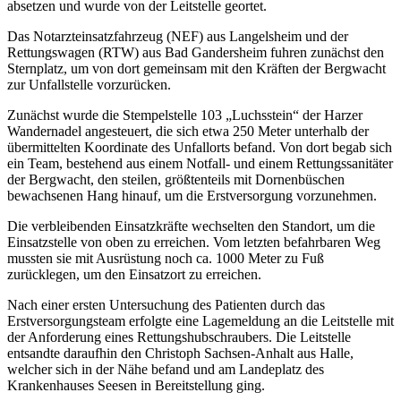
absetzen und wurde von der Leitstelle geortet.
Das Notarzteinsatzfahrzeug (NEF) aus Langelsheim und der
Rettungswagen (RTW) aus Bad Gandersheim fuhren zunächst den
Sternplatz, um von dort gemeinsam mit den Kräften der Bergwacht
zur Unfallstelle vorzurücken.
Zunächst wurde die Stempelstelle 103 „Luchsstein“ der Harzer
Wandernadel angesteuert, die sich etwa 250 Meter unterhalb der
übermittelten Koordinate des Unfallorts befand. Von dort begab sich
ein Team, bestehend aus einem Notfall- und einem Rettungssanitäter
der Bergwacht, den steilen, größtenteils mit Dornenbüschen
bewachsenen Hang hinauf, um die Erstversorgung vorzunehmen.
Die verbleibenden Einsatzkräfte wechselten den Standort, um die
Einsatzstelle von oben zu erreichen. Vom letzten befahrbaren Weg
mussten sie mit Ausrüstung noch ca. 1000 Meter zu Fuß
zurücklegen, um den Einsatzort zu erreichen.
Nach einer ersten Untersuchung des Patienten durch das
Erstversorgungsteam erfolgte eine Lagemeldung an die Leitstelle mit
der Anforderung eines Rettungshubschraubers. Die Leitstelle
entsandte daraufhin den Christoph Sachsen-Anhalt aus Halle,
welcher sich in der Nähe befand und am Landeplatz des
Krankenhauses Seesen in Bereitstellung ging.