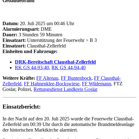
Gebäudebrand
Datum:
20. Juli 2025 um 00:46 Uhr
Alarmierungsart:
DME
Dauer:
3 Stunden 59 Minuten
Einsatzart:
Unterstützung der Feuerwehr > B 3
Einsatzort:
Clausthal-Zellerfeld
Einheiten und Fahrzeuge:
DRK-Bereitschaft Clausthal-Zellerfeld
RK GS 44-93-40
,
RK GS 44-94-40
Weitere Kräfte:
FF Altenau
,
FF Buntenbock
,
FF Clausthal-
Zellerfeld
,
FF Hahnenklee-Bockswiese
,
FF Wildemann
, FTZ
Goslar, Polizei,
Rettungsdienst Landkreis Goslar
Einsatzbericht:
In der Nacht auf den 20. Juli 2025 wurde die Feuerwehr Clausthal-
Zellerfeld um 00:39 Uhr durch die automatische Brandmeldeanlage
der historischen Marktkirche alarmiert.