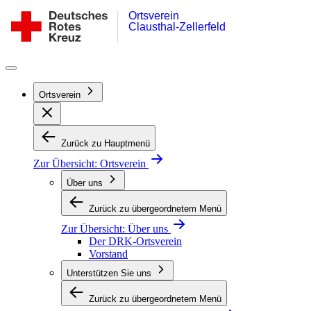
Ortsverein
Zum
DRK-
Clausthal-Zellerfeld
Inhalt
Ortsverein
springen
Clausthal-
Zellerfeld
Ortsverein
Zurück zu Hauptmenü
Zur Übersicht:
Ortsverein
Über uns
Zurück zu übergeordnetem Menü
Zur Übersicht:
Über uns
Der DRK-Ortsverein
Vorstand
Unterstützen Sie uns
Zurück zu übergeordnetem Menü