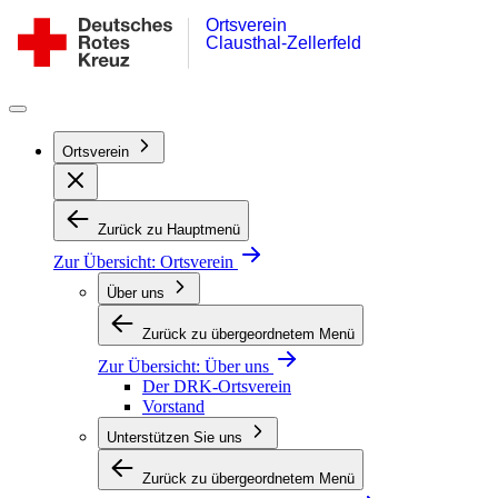
Ortsverein
Zum
DRK-
Clausthal-Zellerfeld
Inhalt
Ortsverein
springen
Clausthal-
Zellerfeld
Ortsverein
Zurück zu Hauptmenü
Zur Übersicht:
Ortsverein
Über uns
Zurück zu übergeordnetem Menü
Zur Übersicht:
Über uns
Der DRK-Ortsverein
Vorstand
Unterstützen Sie uns
Zurück zu übergeordnetem Menü