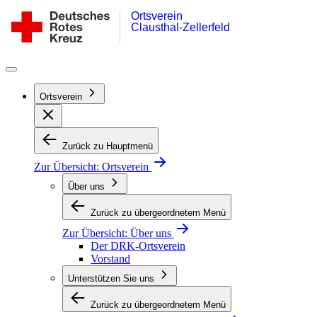
Ortsverein
Zum
DRK-
Clausthal-Zellerfeld
Inhalt
Ortsverein
springen
Clausthal-
Zellerfeld
Ortsverein
Zurück zu Hauptmenü
Zur Übersicht:
Ortsverein
Über uns
Zurück zu übergeordnetem Menü
Zur Übersicht:
Über uns
Der DRK-Ortsverein
Vorstand
Unterstützen Sie uns
Zurück zu übergeordnetem Menü